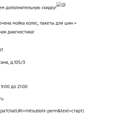
ем дополнительную скидку!
чена мойка колес, пакеты для шин +
ная диагностика!
НТ
сана, д.105/3
9:00 до 21:00
ru
//pa?chatURI=mitsubishi-perm&text=старт
)